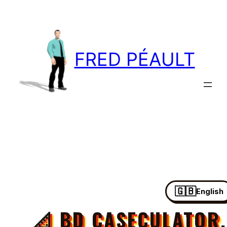
Aller
au
contenu
FRED PÉAULT